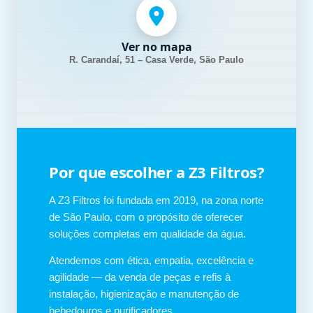
Ver no mapa
R. Carandaí, 51 – Casa Verde, São Paulo
Por que escolher a Z3 Filtros?
A Z3 Filtros foi fundada em 2019, na zona norte
de São Paulo, com o propósito de oferecer
soluções completas em qualidade da água.
Atendemos com ética, empatia, excelência e
agilidade — da venda de peças e refis à
instalação, higienização e manutenção de
bebedouros e purificadores.